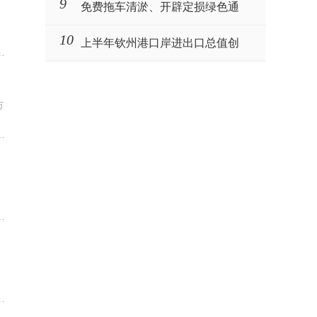
9
免费拖车清淤、开辟定损绿色通
10
上半年钦州港口岸进出口总值创
万