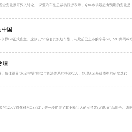
费观念变化展开深入讨论。 深蓝汽车副总裁杨源源表示，今年市场最超出预期的变化是
与中国
V——享界G9正式官宣。这款以“9”命名的旗舰车型，与此前已上市的享界S9、S9T共同构
物理
要用于极佳视界“双金字塔”数据与算法体系的持续投入、物理AGI基础模型的研发迭代，
封装的1200V碳化硅MOSFET，进一步扩展了其不断壮大的宽禁带(WBG)产品组合。该