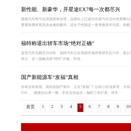
新性能、新豪华，开星途EX7每一次都尽兴
随着汽车电气化浪潮席卷全球，品牌向上已成为中国汽车迈向世界舞台
要塑造拥有更高含金量的豪华，还在于性能这一更考验技术功底、依赖..
福特称退出轿车市场“绝对正确”
盖世汽车讯截至2026年，福特汽车已在美国市场停售轿车近六年。该公司于20
表示，这一战略决策“绝对”正确，并强...
国产新能源车“发福”真相
你有没有发现，现在的国产新车，正在“发福”？ 以前小区地库里，大块
ES8……随便拉出来一辆，车长五米起步，轴距三米打底，停车...
1
2
3
4
5
6
7
8
9
10
首页