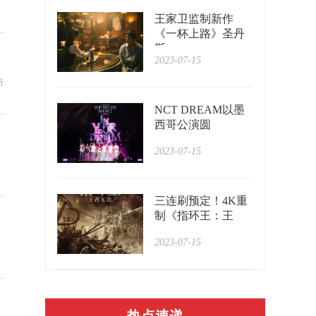
王家卫监制新作
《一杯上路》圣丹
斯
2023-07-15
所
NCT DREAM以墨
西哥公演圆
2023-07-15
三连刷预定！4K重
制《指环王：王
2023-07-15