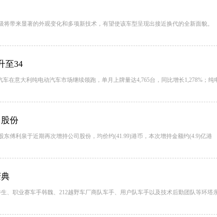
升级将带来显著的外观变化和多项新技术，有望使该车型呈现出接近换代的全新面貌。
至34
零跑汽车在意大利纯电动汽车市场继续领跑，单月上牌量达4,765台，同比增长1,278%；纯
司股份
傅利泉于近期再次增持公司股份，均价约(41.99)港币，本次增持金额约(4.9)亿港
庆典
乔生、职业赛车手韩魏、212越野车厂商队车手、用户队车手以及技术后勤团队等环塔