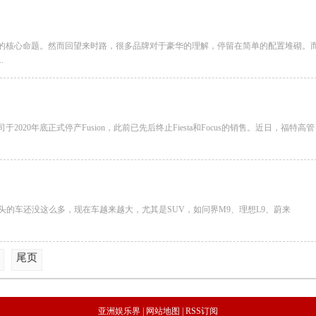
的核心命题。然而回望来时路，很多品牌对于豪华的理解，停留在简单的配置堆砌。
.
20年底正式停产Fusion，此前已先后终止Fiesta和Focus的销售。近日，福特高管
头的车还没这么多，现在车越来越大，尤其是SUV，如问界M9、理想L9、蔚来
尾页
亚洲娱乐界 |
网站地图 |
RSS订阅